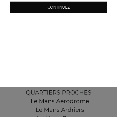
CONTINUEZ
2 Place des Sables
72190 Coulaines
Mentions légales
QUARTIERS PROCHES
Le Mans Aérodrome
Le Mans Ardriers