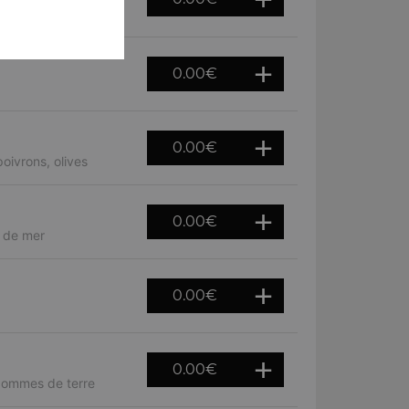
fraîches
0.00
€
0.00
€
oivrons, olives
0.00
€
s de mer
0.00
€
0.00
€
 pommes de terre