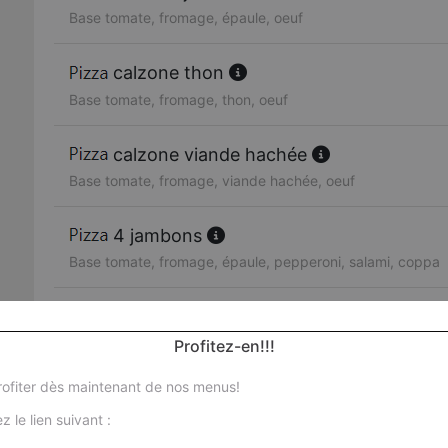
Base tomate, fromage, épaule, oeuf
calzone thon
Base tomate, fromage, thon, oeuf
calzone viande hachée
Base tomate, fromage, viande hachée, oeuf
4 jambons
Base tomate, fromage, épaule, pepperoni, salami, coppa
tonara
Base tomate, fromage, thon, oignons, poivrons, oeuf
Profitez-en!!!
ofiter dès maintenant de nos menus!
fajitas
z le lien suivant :
Base tomate, fromage, poulet, poivrons, oignons