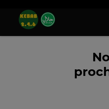
No
proch