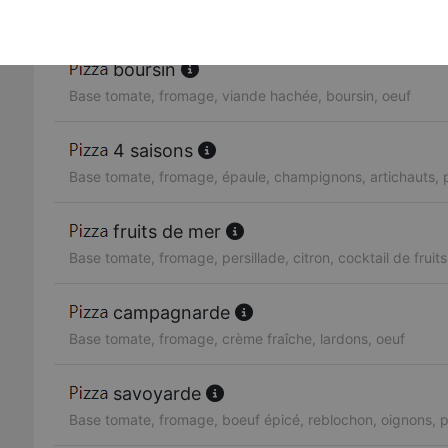
Base tomate, fromage, oignons, poivrons, olives, tomates 
boursin
Base tomate, fromage, viande hachée, boursin, oeuf
4 saisons
Base tomate, fromage, épaule, champignons, artichauts, p
fruits de mer
Base tomate, fromage, persillade, citron, cocktail de fruit
campagnarde
Base tomate, fromage, crème fraîche, lardons, oeuf
savoyarde
Base tomate, fromage, boeuf épicé, reblochon, oignons,