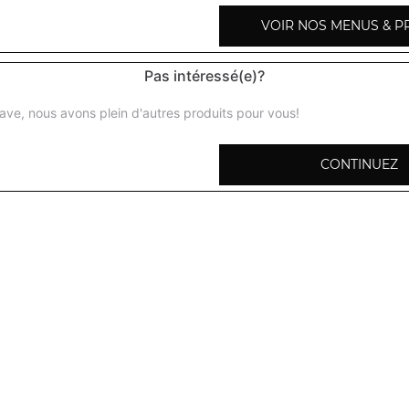
VOIR NOS MENUS & P
4 fromages
Base tomate, parmesan, provolone, mozzarella, brie
Pas intéressé(e)?
pacifico
ave, nous avons plein d'autres produits pour vous!
Base tomate, fromage, saumon fumé, crème fraîche, oeufs
CONTINUEZ
sicilienne
Base tomate, fromage, viande hachée, pommes de terre
rimini
Base tomate, fromage, poulet, chèvre, pommes de terre
napolitaine
Base tomate, fromage, anchois, câpres, olives
végétarienne