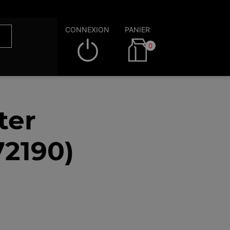
CONNEXION
PANIER
0
ter
72190)