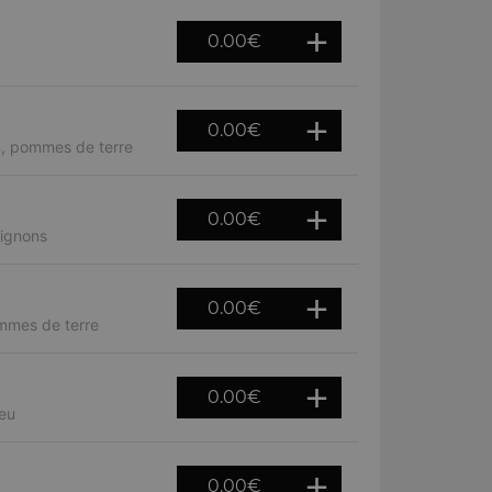
0.00
€
0.00
€
n, pommes de terre
0.00
€
pignons
0.00
€
ommes de terre
0.00
€
leu
0.00
€