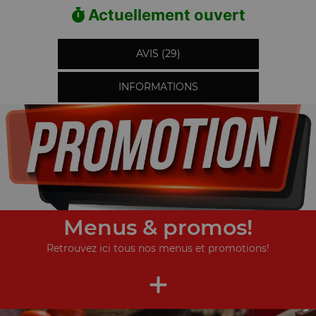
Actuellement ouvert
AVIS (29)
INFORMATIONS
Menus & promos!
Retrouvez ici tous nos menus et promotions!
+