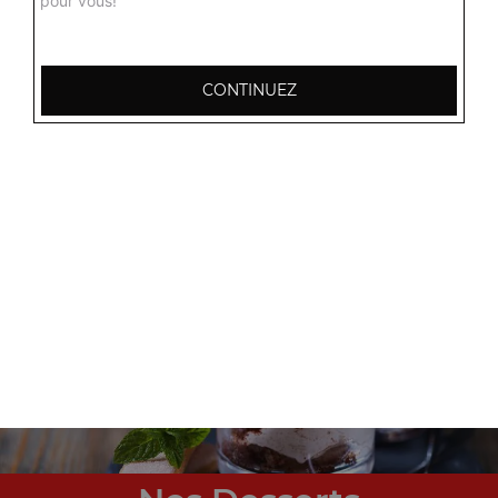
pour vous!
CONTINUEZ
Nos Tex Mex
nuggets 8 pcs, chicken wings 8 pcs, tenders, ...
+