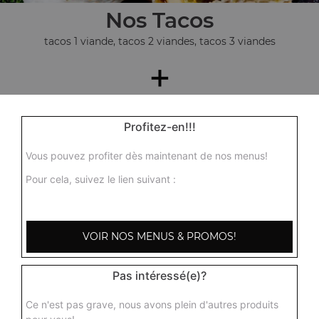
Nos Tacos
tacos 1 viande, tacos 2 viandes, tacos 3 viandes
+
Profitez-en!!!
Vous pouvez profiter dès maintenant de nos menus!
Pour cela, suivez le lien suivant :
Nos Paninis
VOIR NOS MENUS & PROMOS!
panini 3 fromages, panini poulet, panini thon, ...
+
Pas intéressé(e)?
Ce n'est pas grave, nous avons plein d'autres produits