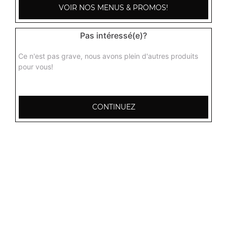
VOIR NOS MENUS & PROMOS!
Orangina 1,5l
Pas intéressé(e)?
3.50
€
Ce n'est pas grave, nous avons plein d'autres produits
pour vous!
Oasis 2l
4.00
€
CONTINUEZ