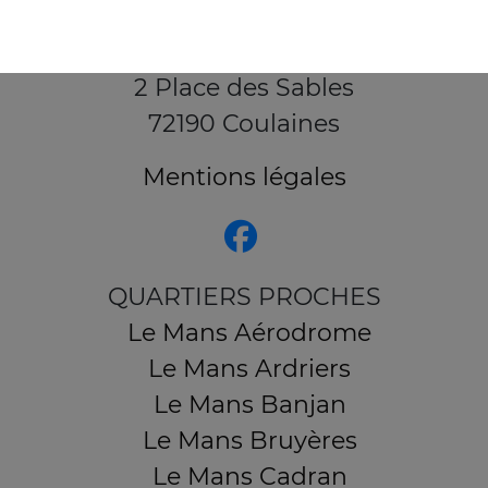
2 Place des Sables
72190 Coulaines
Mentions légales
QUARTIERS PROCHES
Le Mans Aérodrome
Le Mans Ardriers
Le Mans Banjan
Le Mans Bruyères
Le Mans Cadran