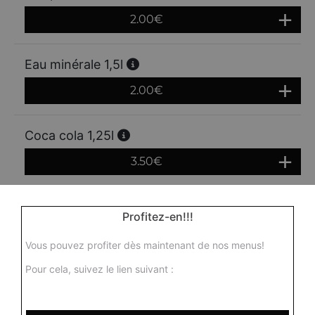
2.00
€
Eau minérale 1,5l
2.00
€
Coca cola 1,25l
3.50
€
Coca zéro 1,25 l
Profitez-en!!!
3.50
€
Vous pouvez profiter dès maintenant de nos menus!
Pour cela, suivez le lien suivant :
Fanta 1,25l
3.50
€