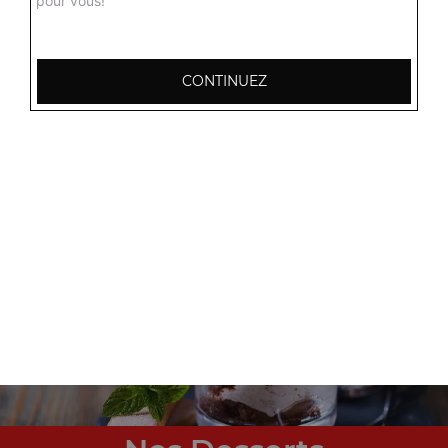
pour vous!
CONTINUEZ
Nos Tex Mex
nuggets 8 pcs, chicken wings 8 pcs, tenders, ...
+