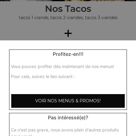
Nos Tacos
tacos 1 viande, tacos 2 viandes, tacos 3 viandes
+
Profitez-en!!!
Vous pouvez profiter dès maintenant de nos menus!
Pour cela, suivez le lien suivant :
Nos Paninis
VOIR NOS MENUS & PROMOS!
panini 3 fromages, panini poulet, panini thon, ...
+
Pas intéressé(e)?
Ce n'est pas grave, nous avons plein d'autres produits