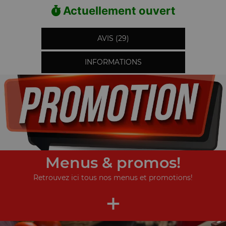
Actuellement ouvert
AVIS (29)
INFORMATIONS
Menus & promos!
Retrouvez ici tous nos menus et promotions!
+