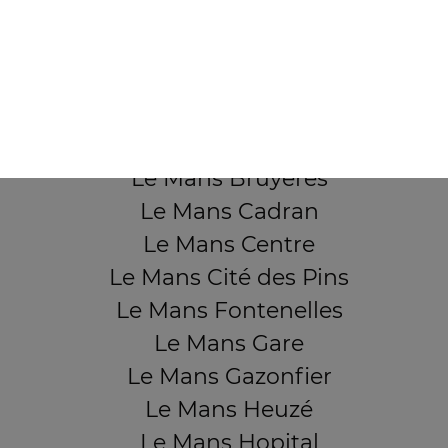
QUARTIERS PROCHES
Le Mans Aérodrome
Le Mans Ardriers
Le Mans Banjan
Le Mans Bruyères
Le Mans Cadran
Le Mans Centre
Le Mans Cité des Pins
Le Mans Fontenelles
Le Mans Gare
Le Mans Gazonfier
Le Mans Heuzé
Le Mans Hopital