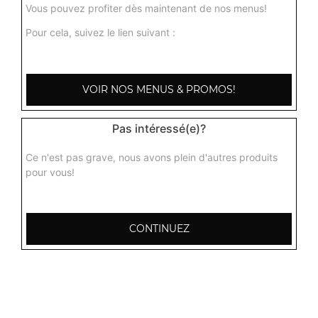
Vous pouvez profiter dès maintenant de nos menus!
Pour cela, suivez le lien suivant :
VOIR NOS MENUS & PROMOS!
Pas intéressé(e)?
Ce n'est pas grave, nous avons plein d'autres produits
pour vous!
2 Place des Sables
CONTINUEZ
72190 Coulaines
Mentions légales