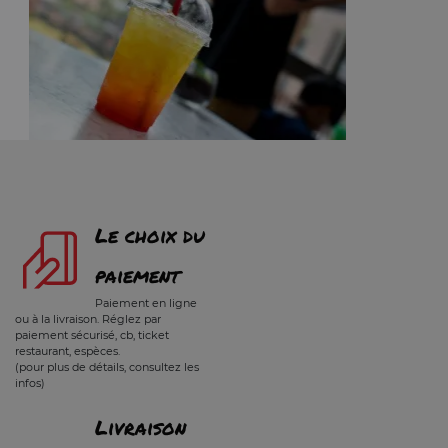
Le choix du
paiement
Paiement en ligne
ou à la livraison. Réglez par
paiement sécurisé, cb, ticket
restaurant, espèces.
(pour plus de détails, consultez les
infos)
Livraison