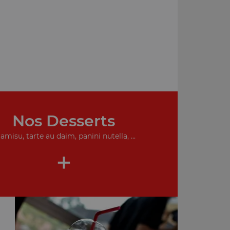
Nos Desserts
ramisu, tarte au daim, panini nutella, ...
+