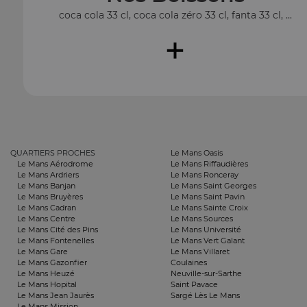
coca cola 33 cl, coca cola zéro 33 cl, fanta 33 cl, ...
+
QUARTIERS PROCHES
Le Mans Oasis
Le Mans Aérodrome
Le Mans Riffaudières
Le Mans Ardriers
Le Mans Ronceray
Le Mans Banjan
Le Mans Saint Georges
Le Mans Bruyères
Le Mans Saint Pavin
Le Mans Cadran
Le Mans Sainte Croix
Le Mans Centre
Le Mans Sources
Le Mans Cité des Pins
Le Mans Université
Le Mans Fontenelles
Le Mans Vert Galant
Le Mans Gare
Le Mans Villaret
Le Mans Gazonfier
Coulaines
Le Mans Heuzé
Neuville-sur-Sarthe
Le Mans Hopital
Saint Pavace
Le Mans Jean Jaurès
Sargé Lès Le Mans
Le Mans Mission