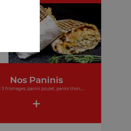
Nos Paninis
 3 fromages, panini poulet, panini thon, ...
+