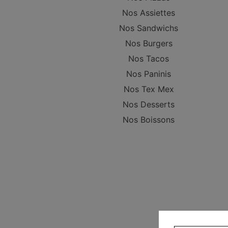
Nos Assiettes
Nos Sandwichs
Nos Burgers
Nos Tacos
Nos Paninis
Nos Tex Mex
Nos Desserts
Nos Boissons