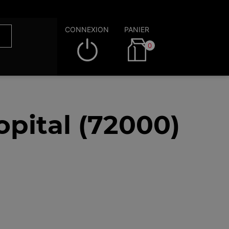
CONNEXION
PANIER
0
pital (72000)