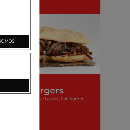
ROMOS!
Nos Burgers
urger, double cheese burger, fish burger, ...
+