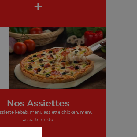
+
Nos Assiettes
siette kebab, menu assiette chicken, menu
assiette mixte
+