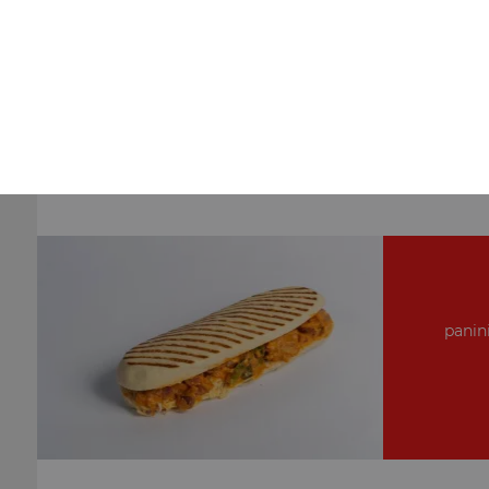
Nos Tacos
tacos 1 viande, tacos 2 viandes, tacos 3 viandes
+
panini