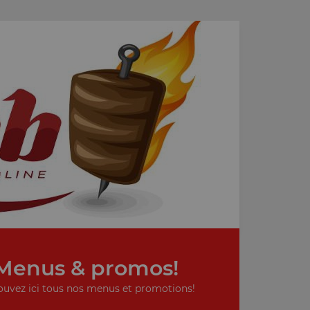
Menus & promos!
ouvez ici tous nos menus et promotions!