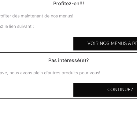
Profitez-en!!!
ofiter dès maintenant de nos menus!
Nos Sandwichs
z le lien suivant :
menu sandwich kebab dinde, menu sandwich kebab
VOIR NOS MENUS & P
poulet, menu sandwich escalope, ...
+
Pas intéressé(e)?
ave, nous avons plein d'autres produits pour vous!
CONTINUEZ
cheese b