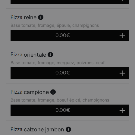
reine
Base tomate, fromage, épaule, champignons
0.00
€
orientale
Base tomate, fromage, merguez, poivrons, oeuf
0.00
€
campione
Base tomate, fromage, boeuf épicé, champignons
0.00
€
calzone jambon