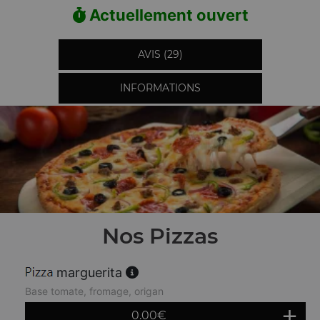
Actuellement ouvert
AVIS (29)
INFORMATIONS
Nos Pizzas
marguerita
Base tomate, fromage, origan
0.00
€