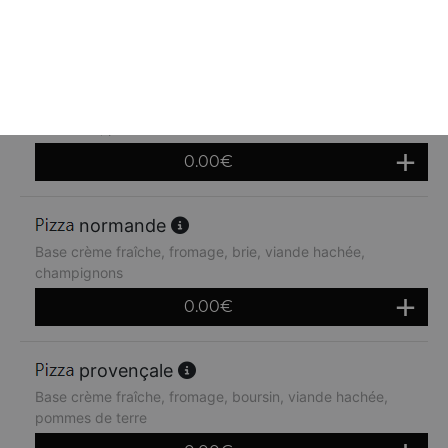
0.00
€
tartiflette
Base crème fraîche, fromage, lardons, oignions,
reblochon, pommes de terre
0.00
€
normande
Base crème fraîche, fromage, brie, viande hachée,
champignons
0.00
€
provençale
Base crème fraîche, fromage, boursin, viande hachée,
pommes de terre