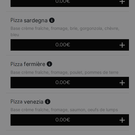
0.00
€
sardegna
Base crème fraîche, fromage, brie, gorgonzola, chèvre,
bleu
0.00
€
fermière
Base crème fraîche, fromage, poulet, pommes de terre
0.00
€
venezia
Base crème fraîche, fromage, saumon, oeufs de lumps
0.00
€