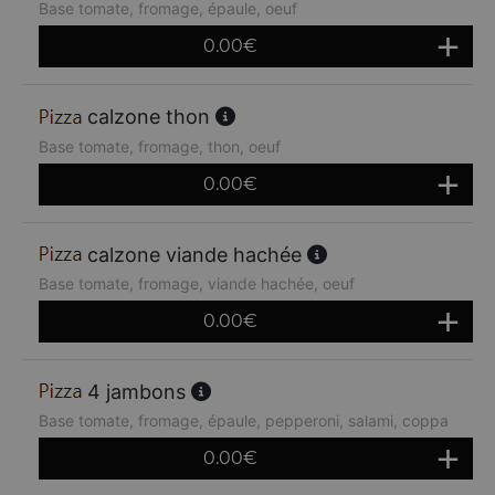
Base tomate, fromage, épaule, oeuf
0.00
€
calzone thon
Base tomate, fromage, thon, oeuf
0.00
€
calzone viande hachée
Base tomate, fromage, viande hachée, oeuf
0.00
€
4 jambons
Base tomate, fromage, épaule, pepperoni, salami, coppa
0.00
€