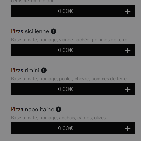
oeufs de lump, citron
0.00
€
sicilienne
Base tomate, fromage, viande hachée, pommes de terre
0.00
€
rimini
Base tomate, fromage, poulet, chèvre, pommes de terre
0.00
€
napolitaine
Base tomate, fromage, anchois, câpres, olives
0.00
€