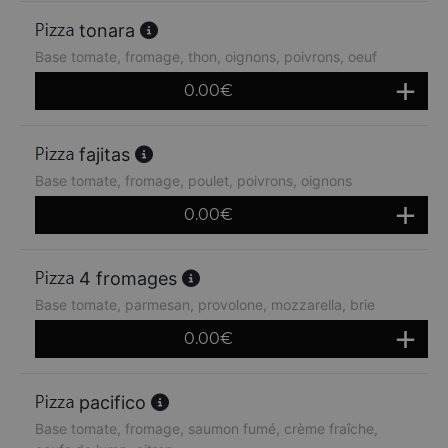
tonara
Base tomate, fromage, thon, oignons, poivrons, oeuf
0.00
€
fajitas
Base tomate, fromage, poulet, poivrons, oignons
0.00
€
4 fromages
Base tomate, parmesan, provolone, mozzarella, brie
0.00
€
pacifico
Base tomate, fromage, saumon fumé, crème fraîche,