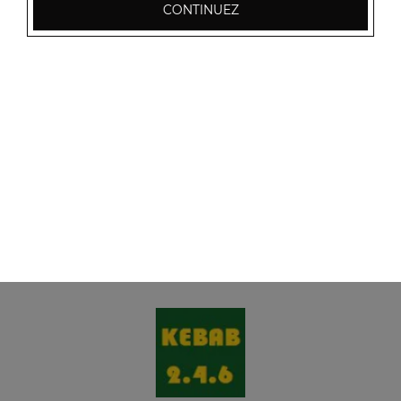
CONTINUEZ
Menu panini saumon
Tomates, saumon, fromage
7.00
€
Menu panini jambon
Tomates, jambon, fromage
7.00
€