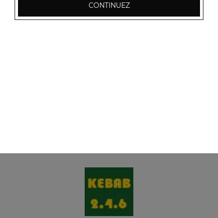
CONTINUEZ
Menu panini saumon
Tomates, saumon, fromage
7.00
€
Menu panini jambon
Tomates, jambon, fromage
7.00
€