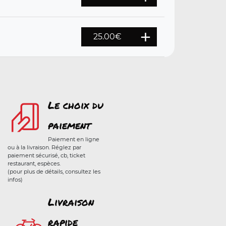
25.00€
Le choix du
paiement
Paiement en ligne
ou à la livraison. Réglez par
paiement sécurisé, cb, ticket
restaurant, espèces.
(pour plus de détails, consultez les
infos)
Livraison
rapide