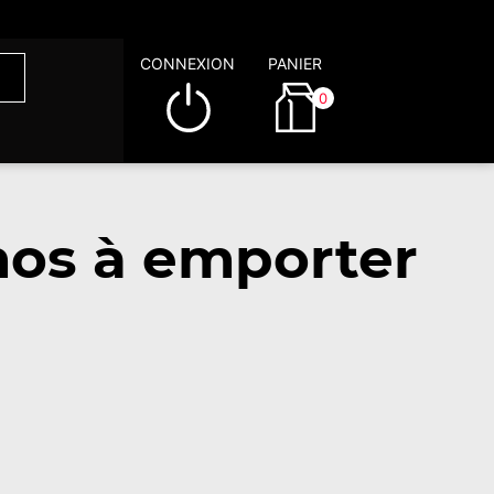
CONNEXION
PANIER
0
mos à emporter
s