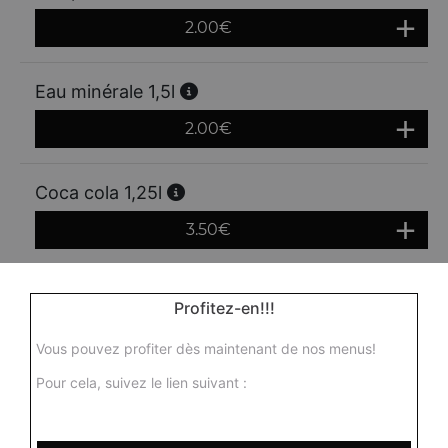
2.00
€
Eau minérale 1,5l
2.00
€
Coca cola 1,25l
3.50
€
Coca zéro 1,25 l
Profitez-en!!!
3.50
€
Vous pouvez profiter dès maintenant de nos menus!
Pour cela, suivez le lien suivant :
Fanta 1,25l
3.50
€