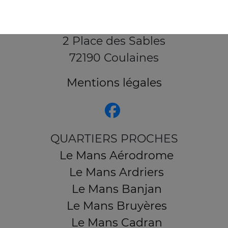
2 Place des Sables
72190 Coulaines
Mentions légales
QUARTIERS PROCHES
Le Mans Aérodrome
Le Mans Ardriers
Le Mans Banjan
Le Mans Bruyères
Le Mans Cadran