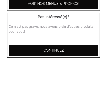
VOIR NOS MENUS & PROMOS!
Orangina 1,5l
Pas intéressé(e)?
3.50
€
Ce n'est pas grave, nous avons plein d'autres produits
pour vous!
Oasis 2l
4.00
€
CONTINUEZ