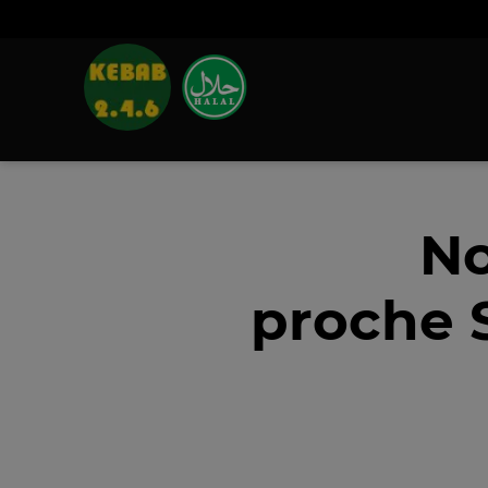
No
proche 