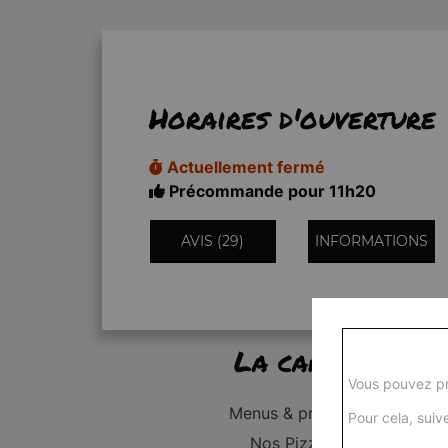
Horaires d'ouverture
Actuellement fermé
Précommande pour 11h20
AVIS (29)
INFORMATIONS
La carte
Vous pouvez pr
Menus & promos
Pour cela, suive
Nos Pizzas