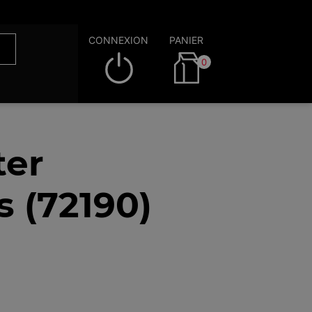
CONNEXION
PANIER
0
ter
 (72190)