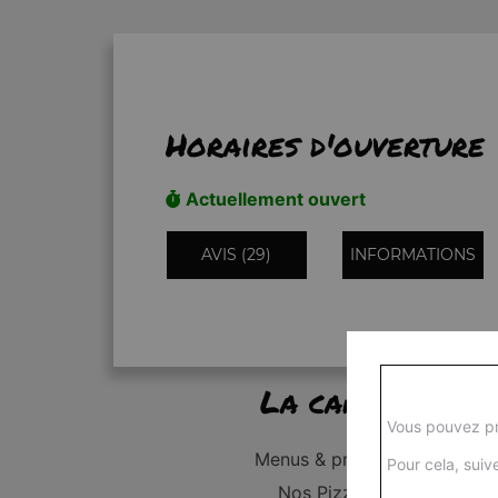
Horaires d'ouverture
Actuellement ouvert
AVIS (29)
INFORMATIONS
La carte
Vous pouvez pr
Menus & promos
Pour cela, suive
Nos Pizzas