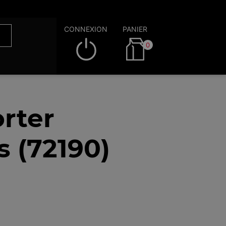
CONNEXION
PANIER
0
rter
 (72190)