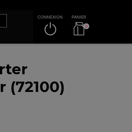
CONNEXION
PANIER
0
rter
 (72100)