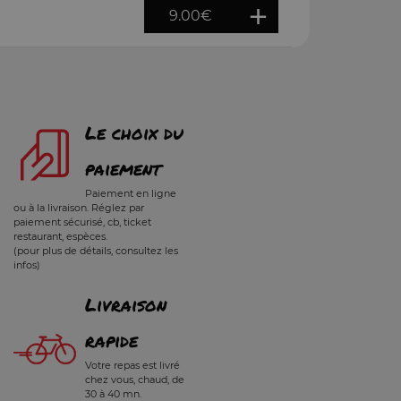
9.00
€
Le choix du
paiement
Paiement en ligne
ou à la livraison. Réglez par
paiement sécurisé, cb, ticket
restaurant, espèces.
(pour plus de détails, consultez les
infos)
Livraison
rapide
Votre repas est livré
chez vous, chaud, de
30 à 40 mn.