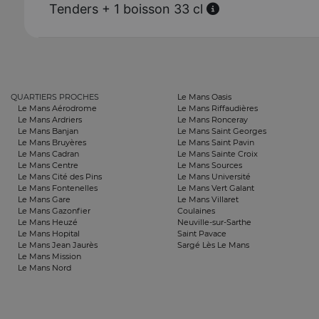
Tenders + 1 boisson 33 cl
QUARTIERS PROCHES
Le Mans Oasis
Le Mans Aérodrome
Le Mans Riffaudières
Le Mans Ardriers
Le Mans Ronceray
Le Mans Banjan
Le Mans Saint Georges
Le Mans Bruyères
Le Mans Saint Pavin
Le Mans Cadran
Le Mans Sainte Croix
Le Mans Centre
Le Mans Sources
Le Mans Cité des Pins
Le Mans Université
Le Mans Fontenelles
Le Mans Vert Galant
Le Mans Gare
Le Mans Villaret
Le Mans Gazonfier
Coulaines
Le Mans Heuzé
Neuville-sur-Sarthe
Le Mans Hopital
Saint Pavace
Le Mans Jean Jaurès
Sargé Lès Le Mans
Le Mans Mission
Le Mans Nord