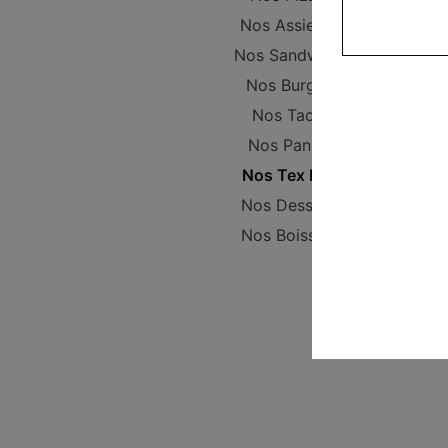
Nos Assiettes
Nos Sandwichs
Nos Burgers
Nos Tacos
Nos Paninis
Nos Tex Mex
Nos Desserts
Nos Boissons