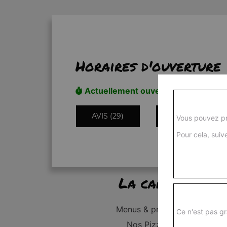
Horaires d'ouverture
Actuellement ouvert
AVIS (29)
INFORMATIONS
Vous pouvez pr
Pour cela, suive
La carte
Menus & promos
Ce n'est pas gr
Nos Pizzas