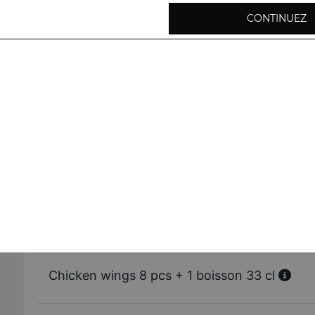
CONTINUEZ
Nuggets 8 pcs
Chicken wings 8 pcs
Tenders
Nuggets 8 pcs + 1 boisson 33 cl
Chicken wings 8 pcs + 1 boisson 33 cl