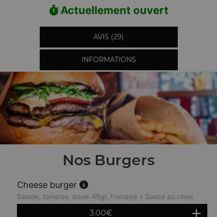
Actuellement ouvert
AVIS (29)
INFORMATIONS
Nos Burgers
Cheese burger
Salade, tomates, steak 45gr, fromage + Sauce au choix
3.00
€