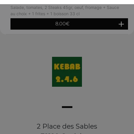
Menu extra cheese burger
Salade, tomates, 2 Steaks 45gr, oeuf, fromage + Sauce
au choix + 1 frites + 1 boisson 33 cl
8.00
€
2 Place des Sables