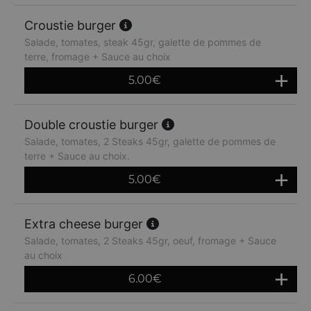
Croustie burger
Salade, tomates, steak 45gr, galette de pommes de
terre, fromage + Sauce au choix
5.00
€
Double croustie burger
Salade, tomates, 2 Steaks 45gr, galette de pommes de
terre + Sauce au choix.
5.00
€
Extra cheese burger
Salade, tomates, 2 Steaks 45gr, oeuf, fromage + Sauce
au choix
6.00
€