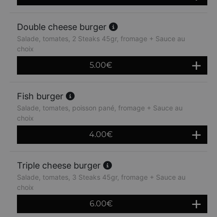
Double cheese burger
Salade, tomates, 2 Steaks 45gr, fromage + Sauce au
choix
5.00
€
Fish burger
Salade, tomates, poisson pané, fromage + Sauce au
choix
4.00
€
Triple cheese burger
Salade, tomates, 3 Steaks 45gr, fromage + Sauce au
choix
6.00
€