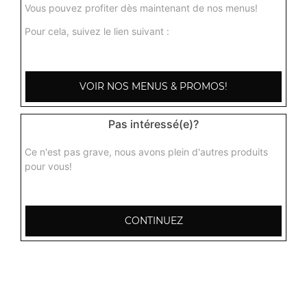
Vous pouvez profiter dès maintenant de nos menus!
Pour cela, suivez le lien suivant :
VOIR NOS MENUS & PROMOS!
Pas intéressé(e)?
Ce n'est pas grave, nous avons plein d'autres produits
pour vous!
2 Place des Sables
CONTINUEZ
72190 Coulaines
Mentions légales