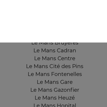
QUARTIERS PROCHES
Le Mans Aérodrome
Le Mans Ardriers
Le Mans Banjan
Le Mans Bruyères
Le Mans Cadran
Le Mans Centre
Le Mans Cité des Pins
Le Mans Fontenelles
Le Mans Gare
Le Mans Gazonfier
Le Mans Heuzé
Le Mans Hopital