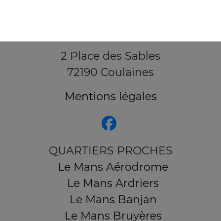
2 Place des Sables
72190 Coulaines
Mentions légales
QUARTIERS PROCHES
Le Mans Aérodrome
Le Mans Ardriers
Le Mans Banjan
Le Mans Bruyères