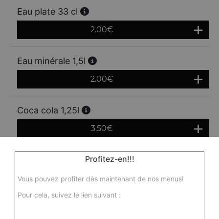
Eau plate 33 cl
2.00
€
Eau minérale 1,5l
2.00
€
Coca cola 1,25l
3.50
€
Profitez-en!!!
Coca zéro 1,25 l
3.50
€
Vous pouvez profiter dès maintenant de nos menus!
Pour cela, suivez le lien suivant :
Fanta 1,25l