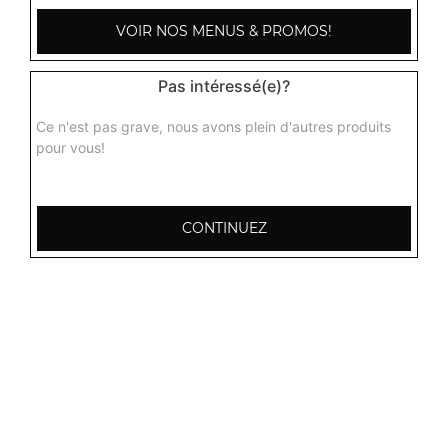
3.50
€
VOIR NOS MENUS & PROMOS!
Orangina 1,5l
Pas intéressé(e)?
3.50
€
Ce n'est pas grave, nous avons plein d'autres produits
pour vous!
Oasis 2l
4.00
€
CONTINUEZ