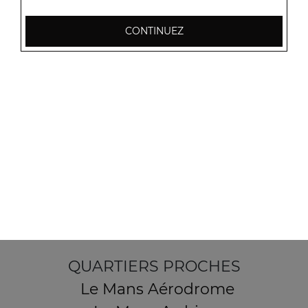
CONTINUEZ
2 Place des Sables
72190 Coulaines
Mentions légales
QUARTIERS PROCHES
Le Mans Aérodrome