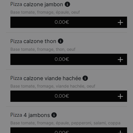
calzone jambon
Base tomate, fromage, épaule, oeuf
0.00
€
calzone thon
Base tomate, fromage, thon, oeuf
0.00
€
calzone viande hachée
Base tomate, fromage, viande hachée, oeuf
0.00
€
4 jambons
Base tomate, fromage, épaule, pepperoni, salami, coppa
0.00
€