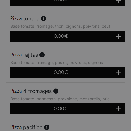
tonara
Base tomate, fromage, thon, oignons, poivrons, oeuf
0.00
€
fajitas
Base tomate, fromage, poulet, poivrons, oignons
0.00
€
4 fromages
Base tomate, parmesan, provolone, mozzarella, brie
0.00
€
pacifico