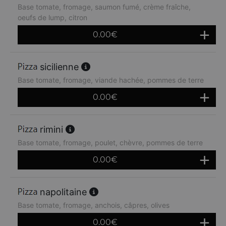
Base tomate, fromage, saumon fumé, crème fraîche,
oeufs de lump, citron
0.00
€
sicilienne
Base tomate, fromage, viande hachée, pommes de terre
0.00
€
rimini
Base tomate, fromage, poulet, chèvre, pommes de terre
0.00
€
napolitaine
Base tomate, fromage, anchois, câpres, olives
0.00
€