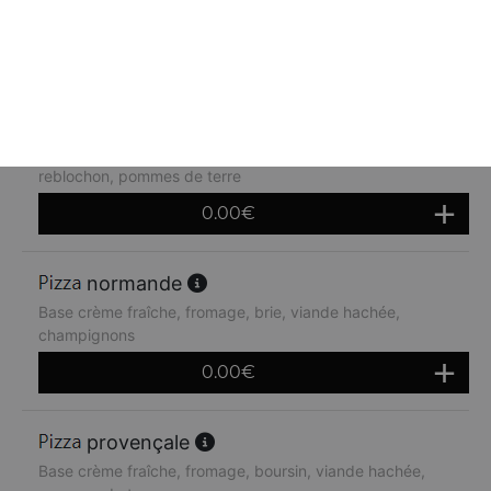
Base tomate, fromage, poitrine fumé, oeuf
0.00
€
tartiflette
Base crème fraîche, fromage, lardons, oignions,
reblochon, pommes de terre
0.00
€
normande
Base crème fraîche, fromage, brie, viande hachée,
champignons
0.00
€
provençale
Base crème fraîche, fromage, boursin, viande hachée,