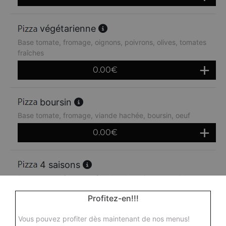
végétarienne
Base tomate, fromage, oignons, poivrons, olives, tomates
fraîches
0.00
€
boursin
Base tomate, fromage, viande hachée, boursin, oeuf
0.00
€
4 saisons
Base tomate, fromage, épaule, champignons, artichauts,
poivrons, olives
Profitez-en!!!
0.00
€
Vous pouvez profiter dès maintenant de nos menus!