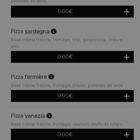
pommes de terre
0.00
€
sardegna
Base crème fraîche, fromage, brie, gorgonzola, chèvre,
bleu
0.00
€
fermière
Base crème fraîche, fromage, poulet, pommes de terre
0.00
€
venezia
Base crème fraîche, fromage, saumon, oeufs de lumps
0.00
€