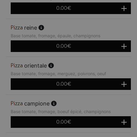
0.00
€
reine
Base tomate, fromage, épaule, champignons
0.00
€
orientale
Base tomate, fromage, merguez, poivrons, oeuf
0.00
€
campione
Base tomate, fromage, boeuf épicé, champignons
0.00
€