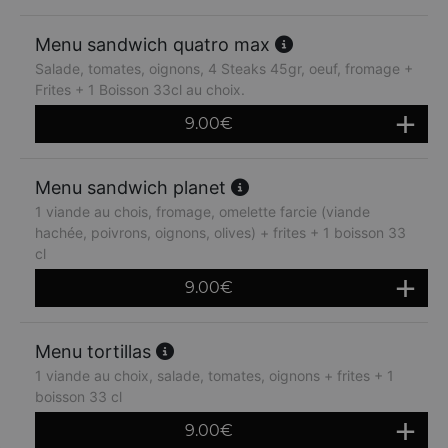
Menu sandwich quatro max
Salade, tomates, oignons, 4 Steaks 45gr, oeuf, fromage +
Frites + 1 Boisson 33cl au choix.
9.00
€
Menu sandwich planet
1 viande au chois, fromage, omelette farcie (viande
hachée, poivrons, oignons, olives) + frites + 1 boisson 33
cl
9.00
€
Menu tortillas
1 viande au choix, salade, tomates, oignons + frites + 1
boisson 33 cl
9.00
€