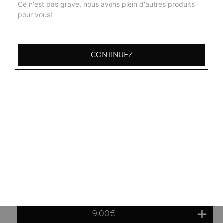
Ce n'est pas grave, nous avons plein d'autres produits
pour vous!
Menu sandwich sensation
Salade, tomates, oignons, escalope de poulet mariné, 2
steaks 45gr, fromage + Frites + 1 Boisson 33cl au choix.
CONTINUEZ
9.00
€
Menu sandwich triple x
Salade, tomates, oignons, 3 Steaks 45gr, bacon( de
dinde), fromage + Frites + 1 Boisson 33cl au choix.
9.00
€
Menu sandwich x tream
Salade, tomates, oignons, escalope de poulet mariné,
cordon bleu, fromage + Frites + 1 Boisson 33cl au choix.
9.00
€