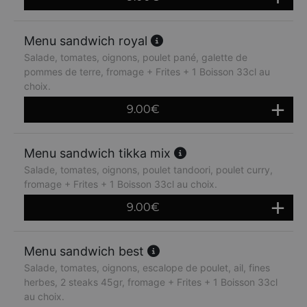
Menu sandwich royal
Salade, tomates, oignons, poulet pané, galette de
pommes de terre, fromage + Frites + 1 Boisson 33cl au
choix.
9.00
€
Menu sandwich tikka mix
Salade, tomates, oignons, poulet tandoori, poulet curry,
fromage + Frites + 1 Boisson 33cl au choix.
9.00
€
Menu sandwich best
Salade, tomates, oignons, escalope de poulet, ail, fines
herbes, 2 steaks 45gr, fromage + Frites + 1 Boisson 33cl
au choix.