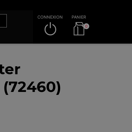
CONNEXION
PANIER
0
ter
 (72460)