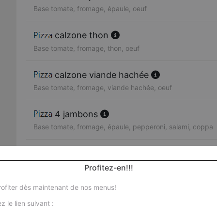
Base tomate, fromage, épaule, oeuf
calzone thon
Base tomate, fromage, thon, oeuf
calzone viande hachée
Base tomate, fromage, viande hachée, oeuf
4 jambons
Base tomate, fromage, épaule, pepperoni, salami, coppa
tonara
Base tomate, fromage, thon, oignons, poivrons, oeuf
Profitez-en!!!
ofiter dès maintenant de nos menus!
fajitas
z le lien suivant :
Base tomate, fromage, poulet, poivrons, oignons