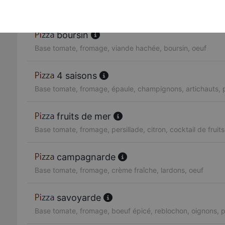
Base tomate, fromage, oignons, poivrons, olives, tomates 
boursin
Base tomate, fromage, viande hachée, boursin, oeuf
4 saisons
Base tomate, fromage, épaule, champignons, artichauts, p
fruits de mer
Base tomate, fromage, persillade, citron, cocktail de fruit
campagnarde
Base tomate, fromage, crème fraîche, lardons, oeuf
savoyarde
Base tomate, fromage, boeuf épicé, reblochon, oignons,