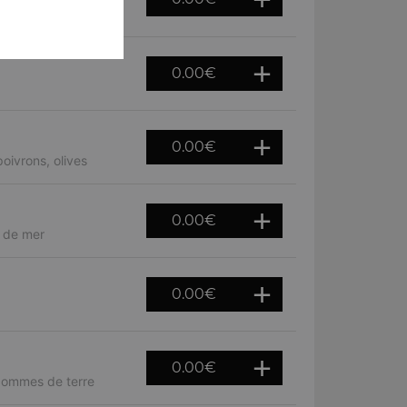
fraîches
0.00
€
0.00
€
oivrons, olives
0.00
€
s de mer
0.00
€
0.00
€
 pommes de terre