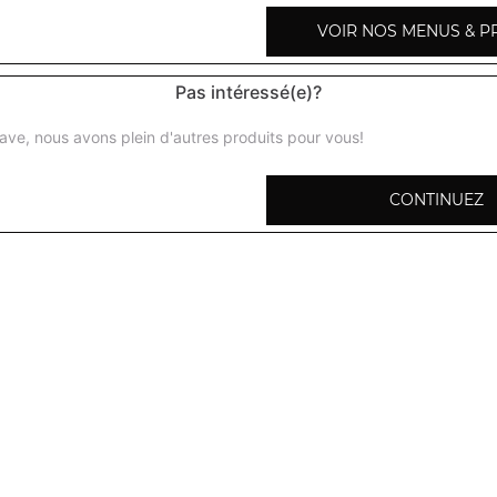
VOIR NOS MENUS & P
4 fromages
Base tomate, parmesan, provolone, mozzarella, brie
Pas intéressé(e)?
pacifico
ave, nous avons plein d'autres produits pour vous!
Base tomate, fromage, saumon fumé, crème fraîche, oeufs
CONTINUEZ
sicilienne
Base tomate, fromage, viande hachée, pommes de terre
rimini
Base tomate, fromage, poulet, chèvre, pommes de terre
napolitaine
Base tomate, fromage, anchois, câpres, olives
végétarienne