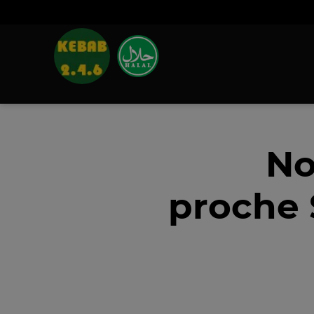
No
proche 