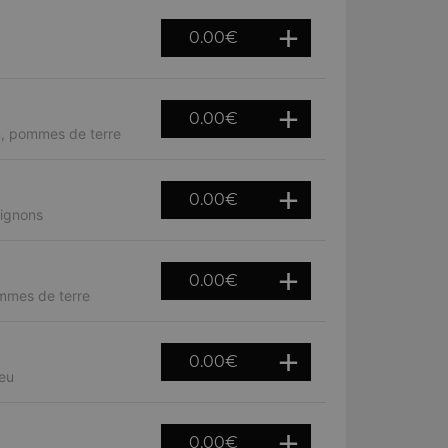
0.00
€
0.00
€
n, pommes de terre
0.00
€
pignons
0.00
€
ommes de terre
0.00
€
leu
0.00
€