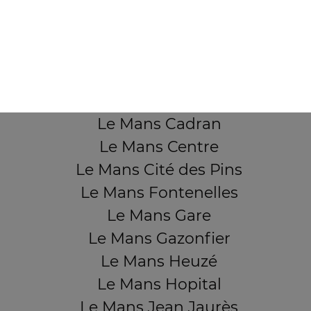
QUARTIERS PROCHES
Le Mans Aérodrome
Le Mans Ardriers
Le Mans Banjan
Le Mans Bruyères
Le Mans Cadran
Le Mans Centre
Le Mans Cité des Pins
Le Mans Fontenelles
Le Mans Gare
Le Mans Gazonfier
Le Mans Heuzé
Le Mans Hopital
Le Mans Jean Jaurès