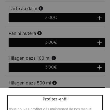
Tarte au daim
3.00
€
Panini nutella
3.00
€
Häagen dazs 100 ml
3.00
€
Häagen dazs 500 ml
7.00
€
Profitez-en!!!
Vous pouvez profiter dès maintenant de nos menus!