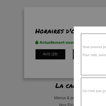
Horaires d'ouverture
Actuellement ouvert
Vous pouvez pr
AVIS (29)
INFORMATIONS
Pour cela, suive
La carte
Ce n'est pas gr
Menus & promos
Nos Pizzas