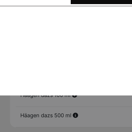
Tiramisu
Tarte au daim
Panini nutella
Häagen dazs 100 ml
Häagen dazs 500 ml