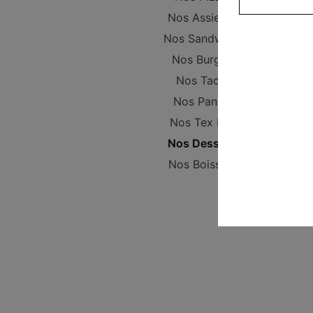
Nos Assiettes
Nos Sandwichs
Nos Burgers
Nos Tacos
Nos Paninis
Nos Tex Mex
Nos Desserts
Nos Boissons