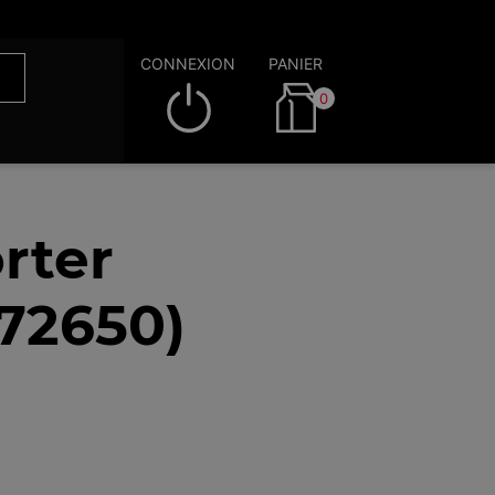
CONNEXION
PANIER
0
rter
(72650)