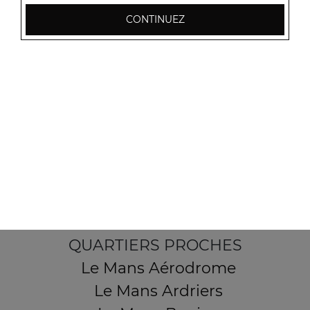
CONTINUEZ
2 Place des Sables
72190 Coulaines
Mentions légales
QUARTIERS PROCHES
Le Mans Aérodrome
Le Mans Ardriers