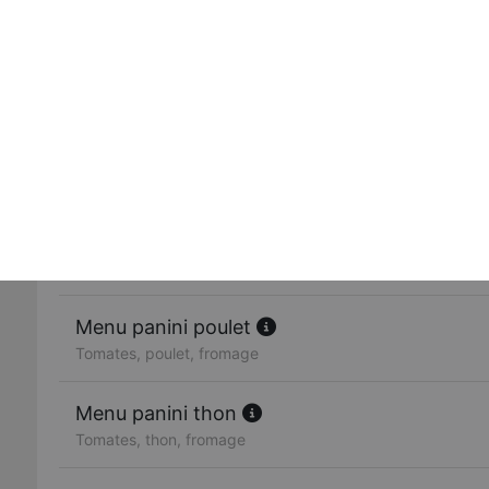
Tomates, viande hachée, fromage
Panini saumon
Tomates, saumon, fromage
Panini jambon
Tomates, jambon, fromage
Menu panini 3 fromages
Tomates, brie, chèvre, mozzarella
Menu panini poulet
Tomates, poulet, fromage
Menu panini thon
Tomates, thon, fromage