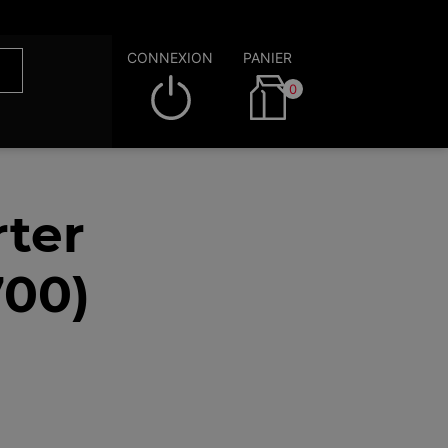
CONNEXION
PANIER
0
rter
700)