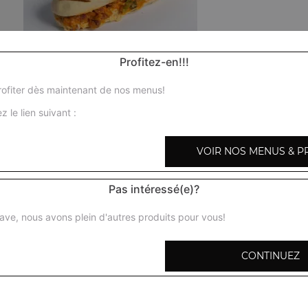
Profitez-en!!!
Panini 3 fromages
ofiter dès maintenant de nos menus!
Tomates, brie, chèvre, mozzarella
z le lien suivant :
Panini poulet
Tomates, poulet, fromage
VOIR NOS MENUS & P
Panini thon
Pas intéressé(e)?
Tomates, thon, fromage
ave, nous avons plein d'autres produits pour vous!
Panini kebab
CONTINUEZ
Tomates, kebab, fromage
Panini viande hachée