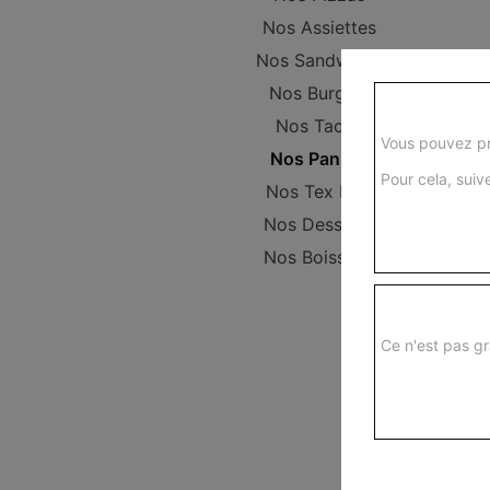
Nos Assiettes
Nos Sandwichs
Nos Burgers
Nos Tacos
Vous pouvez pr
Nos Paninis
Pour cela, suive
Nos Tex Mex
Nos Desserts
Nos Boissons
Ce n'est pas gr