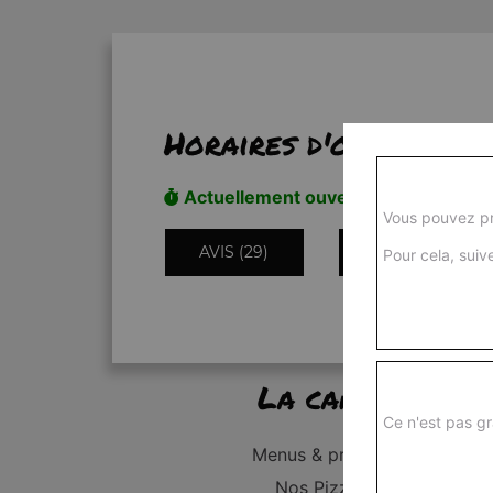
Horaires d'ouverture
Actuellement ouvert
Vous pouvez pr
AVIS (29)
INFORMATIONS
Pour cela, suive
La carte
Ce n'est pas gr
Menus & promos
Nos Pizzas