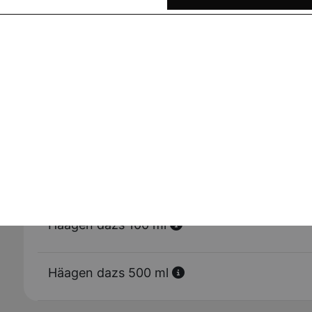
Tiramisu
Tarte au daim
Panini nutella
Häagen dazs 100 ml
Häagen dazs 500 ml