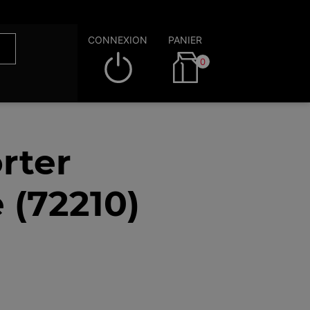
CONNEXION
PANIER
0
rter
 (72210)