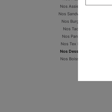
Nos Assiettes
Nos Sandwichs
Nos Burgers
Nos Tacos
Nos Paninis
Nos Tex Mex
Nos Desserts
Nos Boissons