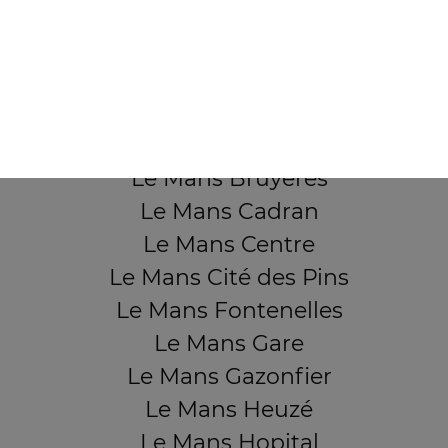
QUARTIERS PROCHES
Le Mans Aérodrome
Le Mans Ardriers
Le Mans Banjan
Le Mans Bruyères
Le Mans Cadran
Le Mans Centre
Le Mans Cité des Pins
Le Mans Fontenelles
Le Mans Gare
Le Mans Gazonfier
Le Mans Heuzé
Le Mans Hopital