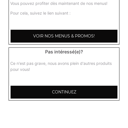
Vous pouvez profiter dès maintenant de nos menus!
Pour cela, suivez le lien suivant :
VOIR NOS MENUS & PROMOS!
Pas intéressé(e)?
Ce n'est pas grave, nous avons plein d'autres produits
pour vous!
2 Place des Sables
CONTINUEZ
72190 Coulaines
Mentions légales