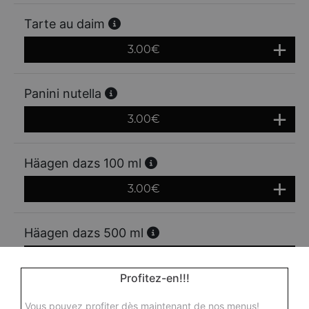
Tarte au daim
3.00
€
Panini nutella
3.00
€
Häagen dazs 100 ml
3.00
€
Häagen dazs 500 ml
7.00
€
Profitez-en!!!
Vous pouvez profiter dès maintenant de nos menus!