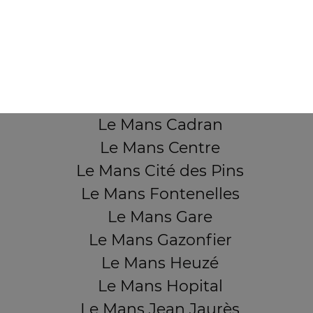
QUARTIERS PROCHES
Le Mans Aérodrome
Le Mans Ardriers
Le Mans Banjan
Le Mans Bruyères
Le Mans Cadran
Le Mans Centre
Le Mans Cité des Pins
Le Mans Fontenelles
Le Mans Gare
Le Mans Gazonfier
Le Mans Heuzé
Le Mans Hopital
Le Mans Jean Jaurès