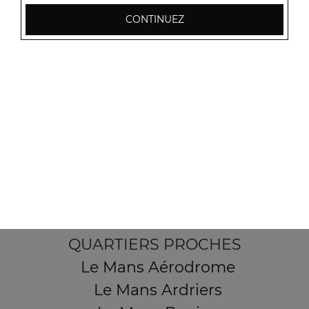
CONTINUEZ
2 Place des Sables
72190 Coulaines
Mentions légales
QUARTIERS PROCHES
Le Mans Aérodrome
Le Mans Ardriers