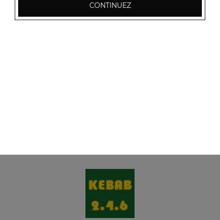
CONTINUEZ
Menu panini saumon
Tomates, saumon, fromage
7.00
€
Menu panini jambon
Tomates, jambon, fromage
7.00
€