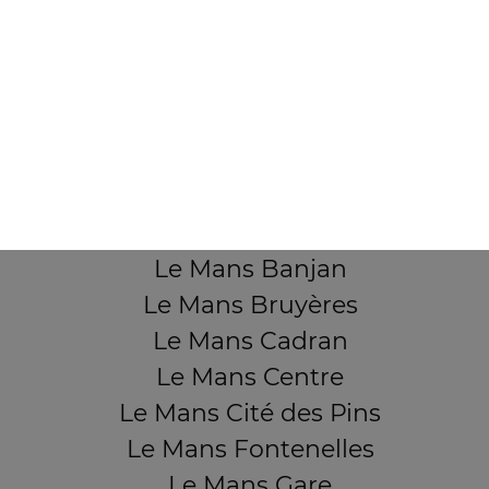
Mentions légales
QUARTIERS PROCHES
Le Mans Aérodrome
Le Mans Ardriers
Le Mans Banjan
Le Mans Bruyères
Le Mans Cadran
Le Mans Centre
Le Mans Cité des Pins
Le Mans Fontenelles
Le Mans Gare