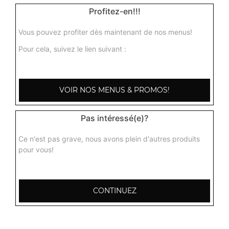
Profitez-en!!!
Tenders + 1 boisson 33 cl
9.00
€
Vous pouvez profiter dès maintenant de nos menus!
Pour cela, suivez le lien suivant :
VOIR NOS MENUS & PROMOS!
Pas intéressé(e)?
Ce n'est pas grave, nous avons plein d'autres produits
pour vous!
CONTINUEZ
2 Place des Sables
72190 Coulaines