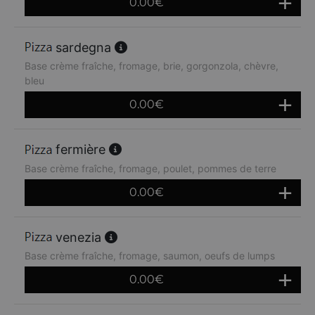
0.00
€
sardegna
Base crème fraîche, fromage, brie, gorgonzola, chèvre,
bleu
0.00
€
fermière
Base crème fraîche, fromage, poulet, pommes de terre
0.00
€
venezia
Base crème fraîche, fromage, saumon, oeufs de lumps
0.00
€