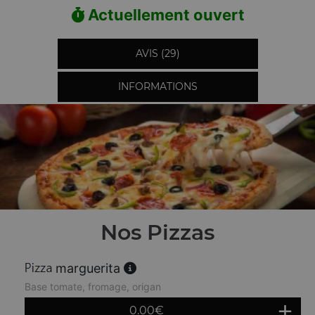
Actuellement ouvert
AVIS (29)
INFORMATIONS
Nos Pizzas
marguerita
Base tomate, fromage, origan
0.00
€