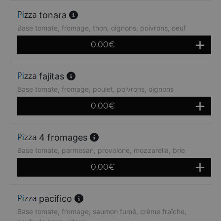
tonara
Base tomate, fromage, thon, oignons, poivrons, oeuf
0.00
€
fajitas
Base tomate, fromage, poulet, poivrons, oignons
0.00
€
4 fromages
Base tomate, parmesan, provolone, mozzarella, brie
0.00
€
pacifico
Base tomate, fromage, saumon fumé, crème fraîche,