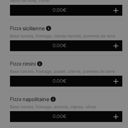
oeufs de lump, citron
0.00
€
sicilienne
Base tomate, fromage, viande hachée, pommes de terre
0.00
€
rimini
Base tomate, fromage, poulet, chèvre, pommes de terre
0.00
€
napolitaine
Base tomate, fromage, anchois, câpres, olives
0.00
€