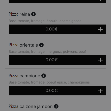
reine
Base tomate, fromage, épaule, champignons
0.00
€
orientale
Base tomate, fromage, merguez, poivrons, oeuf
0.00
€
campione
Base tomate, fromage, boeuf épicé, champignons
0.00
€
calzone jambon