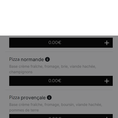
0.00
€
tartiflette
Base crème fraîche, fromage, lardons, oignions,
reblochon, pommes de terre
0.00
€
normande
Base crème fraîche, fromage, brie, viande hachée,
champignons
0.00
€
provençale
Base crème fraîche, fromage, boursin, viande hachée,
pommes de terre