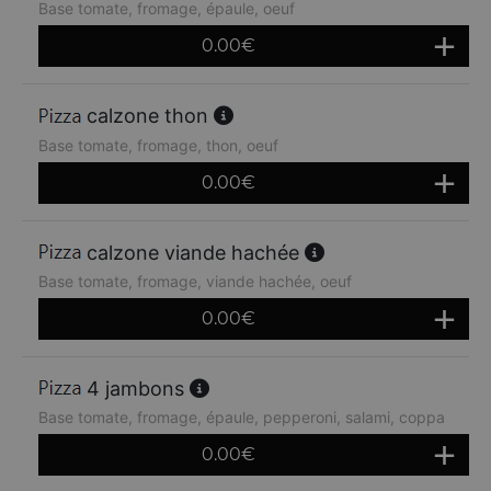
Base tomate, fromage, épaule, oeuf
0.00
€
calzone thon
Base tomate, fromage, thon, oeuf
0.00
€
calzone viande hachée
Base tomate, fromage, viande hachée, oeuf
0.00
€
4 jambons
Base tomate, fromage, épaule, pepperoni, salami, coppa
0.00
€