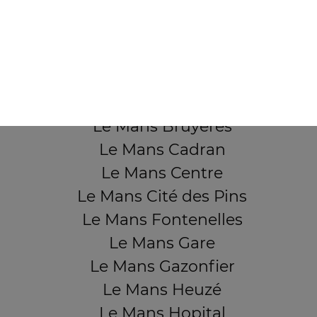
QUARTIERS PROCHES
Le Mans Aérodrome
Le Mans Ardriers
Le Mans Banjan
Le Mans Bruyères
Le Mans Cadran
Le Mans Centre
Le Mans Cité des Pins
Le Mans Fontenelles
Le Mans Gare
Le Mans Gazonfier
Le Mans Heuzé
Le Mans Hopital