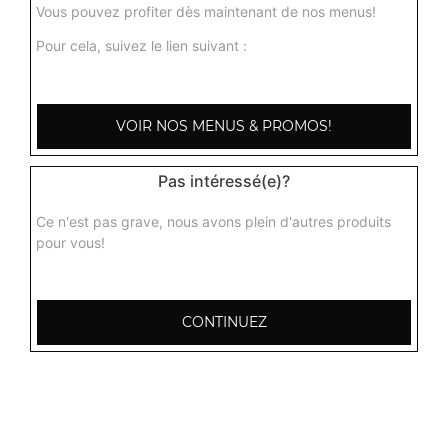
Vous pouvez profiter dès maintenant de nos menus!
Pour cela, suivez le lien suivant :
VOIR NOS MENUS & PROMOS!
Pas intéressé(e)?
Ce n'est pas grave, nous avons plein d'autres produits
pour vous!
2 Place des Sables
CONTINUEZ
72190 Coulaines
Mentions légales