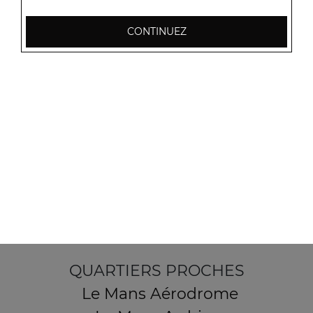
CONTINUEZ
2 Place des Sables
72190 Coulaines
Mentions légales
QUARTIERS PROCHES
Le Mans Aérodrome