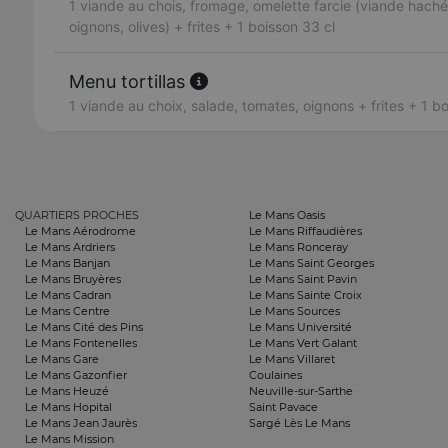
1 viande au chois, fromage, omelette farcie (viande haché
oignons, olives) + frites + 1 boisson 33 cl
Menu tortillas
1 viande au choix, salade, tomates, oignons + frites + 1 b
QUARTIERS PROCHES
Le Mans Oasis
Le Mans Aérodrome
Le Mans Riffaudières
Le Mans Ardriers
Le Mans Ronceray
Le Mans Banjan
Le Mans Saint Georges
Le Mans Bruyères
Le Mans Saint Pavin
Le Mans Cadran
Le Mans Sainte Croix
Le Mans Centre
Le Mans Sources
Le Mans Cité des Pins
Le Mans Université
Le Mans Fontenelles
Le Mans Vert Galant
Le Mans Gare
Le Mans Villaret
Le Mans Gazonfier
Coulaines
Le Mans Heuzé
Neuville-sur-Sarthe
Le Mans Hopital
Saint Pavace
Le Mans Jean Jaurès
Sargé Lès Le Mans
Le Mans Mission