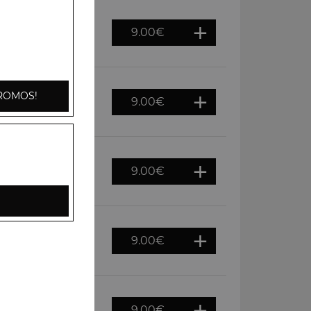
9.00
€
age + Frites + 1
ROMOS!
9.00
€
 + Frites + 1
9.00
€
aîche et aux olives,
9.00
€
s de terre, fromage
9.00
€