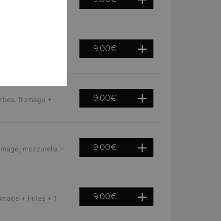
romage + Frites + 1
9.00
€
erbes, 2 steaks 45gr,
9.00
€
herbes, fromage +
9.00
€
romage, mozzarella +
9.00
€
omage + Frites + 1