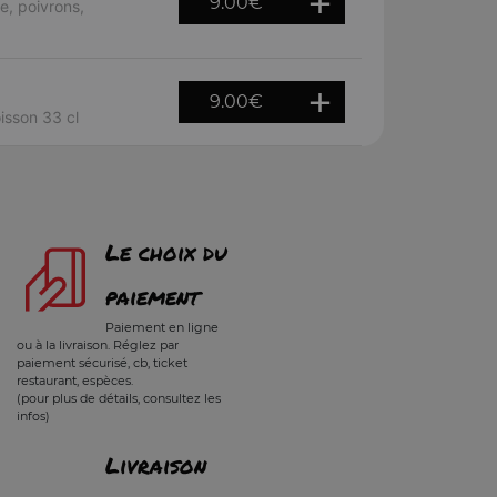
9.00
€
e, poivrons,
9.00
€
oisson 33 cl
Le choix du
paiement
Paiement en ligne
ou à la livraison. Réglez par
paiement sécurisé, cb, ticket
restaurant, espèces.
(pour plus de détails, consultez les
infos)
Livraison