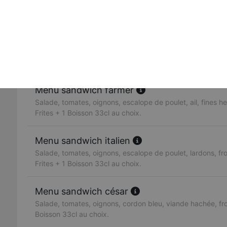
Salade, tomates, oignons, poulet tandoori, poulet curry, f
Boisson 33cl au choix.
Menu sandwich best
Salade, tomates, oignons, escalope de poulet, ail, fines h
fromage + Frites + 1 Boisson 33cl au choix.
Menu sandwich farmer
Salade, tomates, oignons, escalope de poulet, ail, fines 
Frites + 1 Boisson 33cl au choix.
Menu sandwich italien
Salade, tomates, oignons, escalope de poulet, lardons, f
Frites + 1 Boisson 33cl au choix.
Menu sandwich césar
Salade, tomates, oignons, cordon bleu, viande hachée, fr
Boisson 33cl au choix.