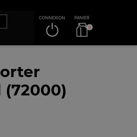
CONNEXION
PANIER
0
orter
 (72000)