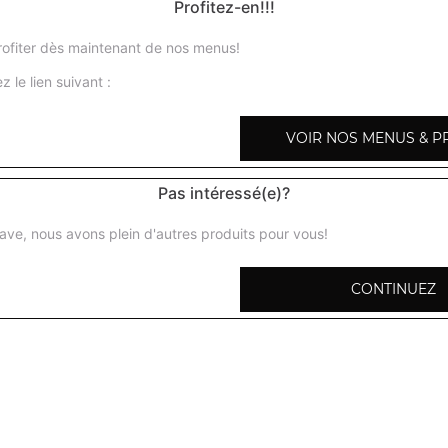
Profitez-en!!!
Menu sandwich tikka tandoori
ofiter dès maintenant de nos menus!
Salade, tomates, oignons, poulet mariné au tandoori, from
Boisson 33cl au choix.
z le lien suivant :
Menu sandwich tikka curry
VOIR NOS MENUS & P
Salade, tomates, oignons, poulet mariné au curry, fromage
Boisson 33cl au choix.
Pas intéressé(e)?
Menu sandwich tikka olives
ave, nous avons plein d'autres produits pour vous!
Salade, tomates, oignons, escalope de poulet à la crème fr
fromage + Frites + 1 Boisson 33cl au choix.
CONTINUEZ
Menu sandwich royal
Salade, tomates, oignons, poulet pané, galette de pomme
+ Frites + 1 Boisson 33cl au choix.
Menu sandwich tikka mix