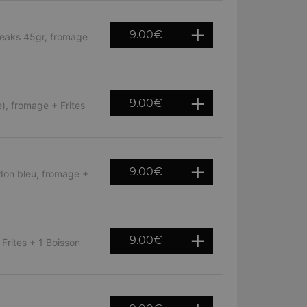
9.00
€
teaks 45gr, fromage
9.00
€
), fromage + Frites
9.00
€
rdon bleu, fromage +
9.00
€
Frites + 1 Boisson