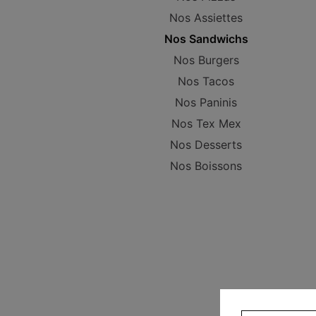
Nos Assiettes
Nos Sandwichs
Nos Burgers
Nos Tacos
Nos Paninis
Nos Tex Mex
Nos Desserts
Nos Boissons