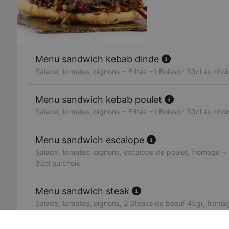
Menu sandwich kebab dinde
Salade, tomates, oignons + Frites +1 Boisson 33cl au choi
Menu sandwich kebab poulet
Salade, tomates, oignons + Frites +1 Boisson 33cl au choi
Menu sandwich escalope
Salade, tomates, oignons, escalope de poulet, fromage + F
33cl au choix.
Menu sandwich steak
Salade, tomates, oignons, 2 Steaks de boeuf 45gr, fromag
Boisson 33cl au choix