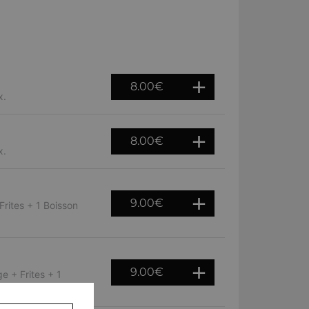
8.00
€
x.
8.00
€
x.
9.00
€
rites + 1 Boisson
9.00
€
e + Frites + 1