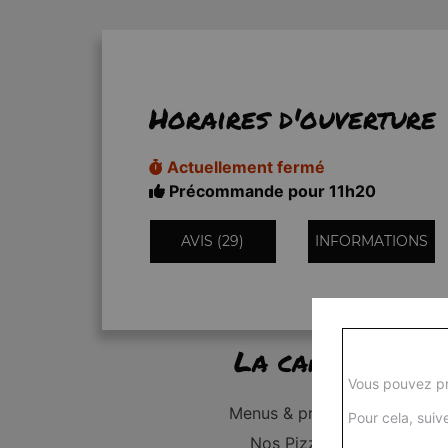
Horaires d'ouverture
Actuellement fermé
Précommande pour 11h20
AVIS (29)
INFORMATIONS
La carte
Vous pouvez pr
Menus & promos
Pour cela, suive
Nos Pizzas