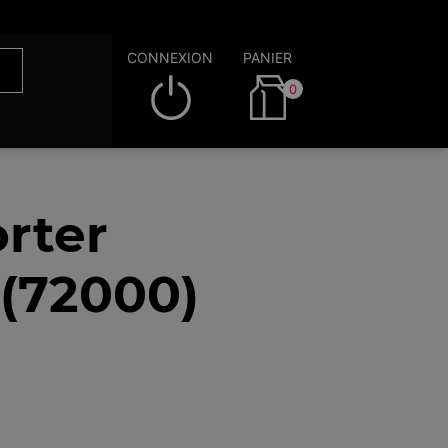
CONNEXION
PANIER
0
rter
 (72000)