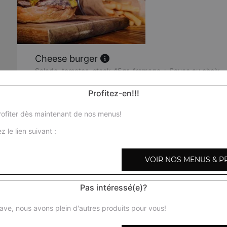
Cheese burger
Salade, tomates, steak 45gr, fromage + Sauce au choix
Profitez-en!!!
Double cheese burger
Salade, tomates, 2 Steaks 45gr, fromage + Sauce au cho
ofiter dès maintenant de nos menus!
z le lien suivant :
Fish burger
Salade, tomates, poisson pané, fromage + Sauce au choi
VOIR NOS MENUS & P
Triple cheese burger
Pas intéressé(e)?
Salade, tomates, 3 Steaks 45gr, fromage + Sauce au cho
ave, nous avons plein d'autres produits pour vous!
Croustie burger