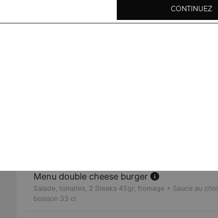
Salade, tomates, steak 45gr, galette de pommes de terr
CONTINUEZ
au choix
Double croustie burger
Salade, tomates, 2 Steaks 45gr, galette de pommes de te
choix.
Extra cheese burger
Salade, tomates, 2 Steaks 45gr, oeuf, fromage + Sauce a
Menu cheese burger
Salade, tomates, steak 45gr, fromage + Sauce au choix + 1
33 cl
Menu double cheese burger
Salade, tomates, 2 Steaks 45gr, fromage + Sauce au choix 
boisson 33 cl