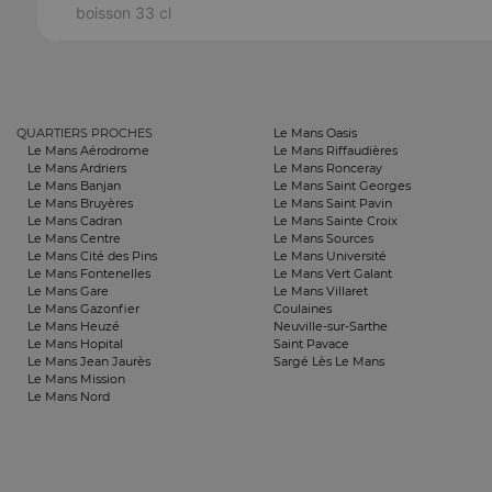
boisson 33 cl
QUARTIERS PROCHES
Le Mans Oasis
Le Mans Aérodrome
Le Mans Riffaudières
Le Mans Ardriers
Le Mans Ronceray
Le Mans Banjan
Le Mans Saint Georges
Le Mans Bruyères
Le Mans Saint Pavin
Le Mans Cadran
Le Mans Sainte Croix
Le Mans Centre
Le Mans Sources
Le Mans Cité des Pins
Le Mans Université
Le Mans Fontenelles
Le Mans Vert Galant
Le Mans Gare
Le Mans Villaret
Le Mans Gazonfier
Coulaines
Le Mans Heuzé
Neuville-sur-Sarthe
Le Mans Hopital
Saint Pavace
Le Mans Jean Jaurès
Sargé Lès Le Mans
Le Mans Mission
Le Mans Nord