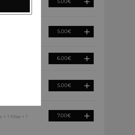
5.00
€
e, fromage + Sauce
5.00
€
rre + Sauce au
6.00
€
u choix
5.00
€
 frites + 1 boisson
7.00
€
+ 1 frites + 1