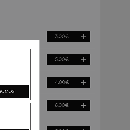
3.00
€
5.00
€
ix
4.00
€
x
ROMOS!
6.00
€
ix