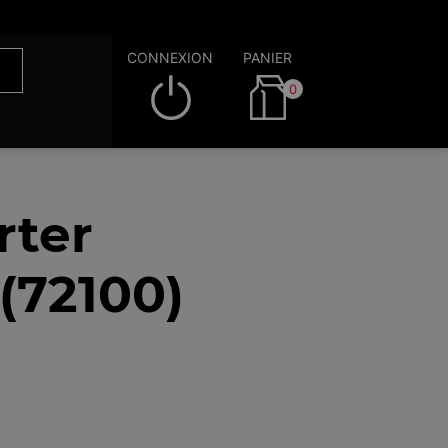
CONNEXION
PANIER
0
rter
(72100)