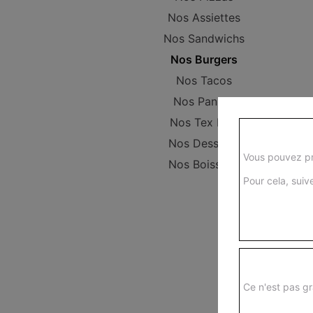
Nos Assiettes
Nos Sandwichs
Nos Burgers
Nos Tacos
Nos Paninis
Nos Tex Mex
Nos Desserts
Vous pouvez pr
Nos Boissons
Pour cela, suive
Ce n'est pas gr