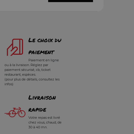
Le choix du
paiement
Paiement en ligne
ou à la livraison. Réglez par
paiement sécurisé, cb, ticket
restaurant, espèces.
(pour plus de détails, consultez les
infos)
Livraison
rapide
Votre repas est livré
chez vous, chaud, de
30 à 40 mn.