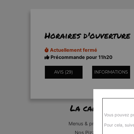
Horaires d'ouverture
Actuellement fermé
Précommande pour 11h20
AVIS (29)
INFORMATIONS
La carte
Vous pouvez pr
Menus & promos
Pour cela, suive
Nos Pizzas