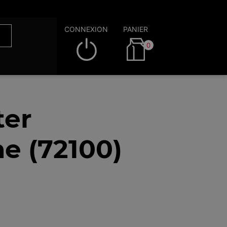
CONNEXION
PANIER
0
ter
e (72100)