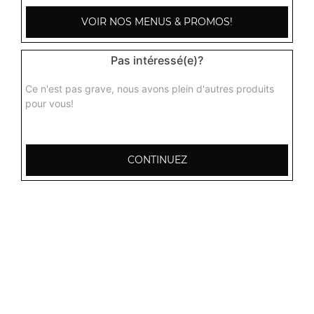
3.50
€
VOIR NOS MENUS & PROMOS!
Orangina 1,5l
Pas intéressé(e)?
3.50
€
Ce n'est pas grave, nous avons plein d'autres produits
pour vous!
Oasis 2l
4.00
€
CONTINUEZ