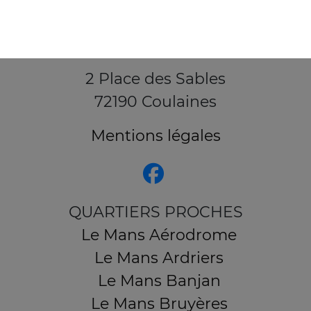
2 Place des Sables
72190 Coulaines
Mentions légales
QUARTIERS PROCHES
Le Mans Aérodrome
Le Mans Ardriers
Le Mans Banjan
Le Mans Bruyères