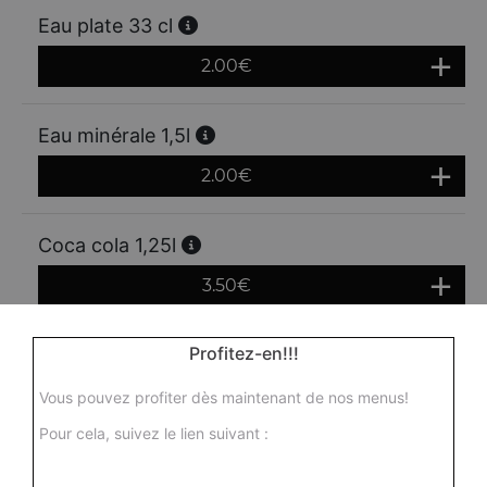
Eau plate 33 cl
2.00
€
Eau minérale 1,5l
2.00
€
Coca cola 1,25l
3.50
€
Profitez-en!!!
Coca zéro 1,25 l
3.50
€
Vous pouvez profiter dès maintenant de nos menus!
Pour cela, suivez le lien suivant :
Fanta 1,25l