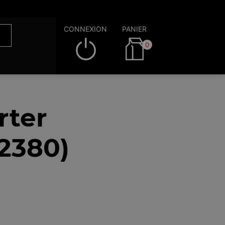
CONNEXION
PANIER
0
rter
2380)