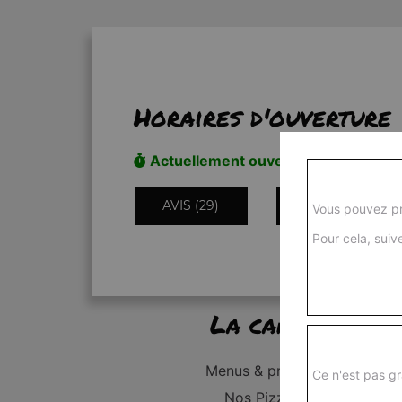
Horaires d'ouverture
Actuellement ouvert
AVIS (29)
INFORMATIONS
Vous pouvez pr
Pour cela, suive
La carte
Menus & promos
Ce n'est pas gr
Nos Pizzas