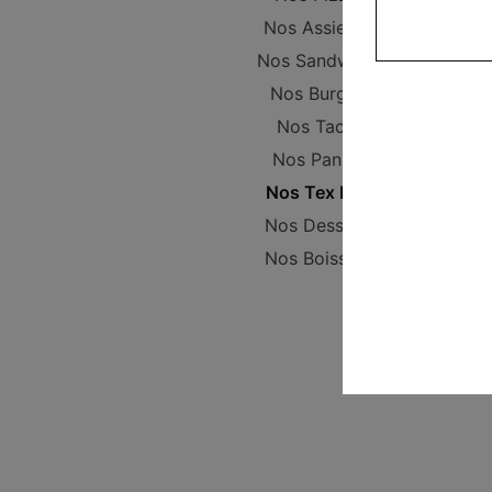
Nos Assiettes
Nos Sandwichs
Nos Burgers
Nos Tacos
Nos Paninis
Nos Tex Mex
Nos Desserts
Nos Boissons