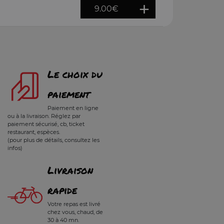
9.00
€
Le choix du
paiement
Paiement en ligne
ou à la livraison. Réglez par
paiement sécurisé, cb, ticket
restaurant, espèces.
(pour plus de détails, consultez les
infos)
Livraison
rapide
Votre repas est livré
chez vous, chaud, de
30 à 40 mn.