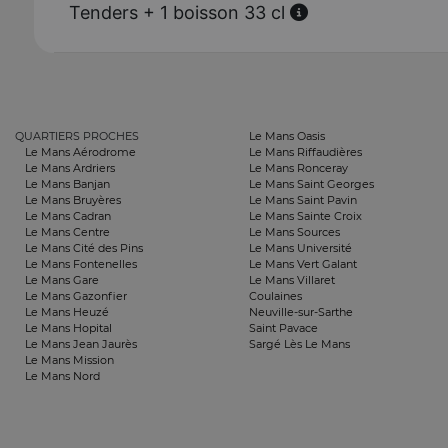
Tenders + 1 boisson 33 cl
QUARTIERS PROCHES
Le Mans Oasis
Le Mans Aérodrome
Le Mans Riffaudières
Le Mans Ardriers
Le Mans Ronceray
Le Mans Banjan
Le Mans Saint Georges
Le Mans Bruyères
Le Mans Saint Pavin
Le Mans Cadran
Le Mans Sainte Croix
Le Mans Centre
Le Mans Sources
Le Mans Cité des Pins
Le Mans Université
Le Mans Fontenelles
Le Mans Vert Galant
Le Mans Gare
Le Mans Villaret
Le Mans Gazonfier
Coulaines
Le Mans Heuzé
Neuville-sur-Sarthe
Le Mans Hopital
Saint Pavace
Le Mans Jean Jaurès
Sargé Lès Le Mans
Le Mans Mission
Le Mans Nord