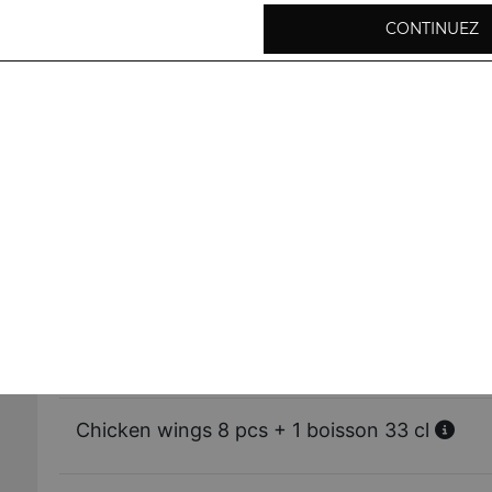
CONTINUEZ
Nuggets 8 pcs
Chicken wings 8 pcs
Tenders
Nuggets 8 pcs + 1 boisson 33 cl
Chicken wings 8 pcs + 1 boisson 33 cl