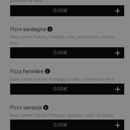
pommes de terre
0.00
€
sardegna
Base crème fraîche, fromage, brie, gorgonzola, chèvre,
bleu
0.00
€
fermière
Base crème fraîche, fromage, poulet, pommes de terre
0.00
€
venezia
Base crème fraîche, fromage, saumon, oeufs de lumps
0.00
€