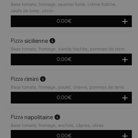
Base tomate, fromage, saumon fumé, crème fraîche,
oeufs de lump, citron
0.00
€
sicilienne
Base tomate, fromage, viande hachée, pommes de terre
0.00
€
rimini
Base tomate, fromage, poulet, chèvre, pommes de terre
0.00
€
napolitaine
Base tomate, fromage, anchois, câpres, olives
0.00
€