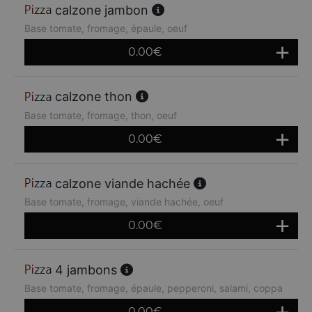
calzone jambon
Base tomate, fromage, épaule, oeuf
0.00
€
calzone thon
Base tomate, fromage, thon, oeuf
0.00
€
calzone viande hachée
Base tomate, fromage, viande hachée, oeuf
0.00
€
4 jambons
Base tomate, fromage, épaule, pepperoni, salami, coppa
0.00
€