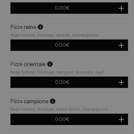
0.00
€
reine
Base tomate, fromage, épaule, champignons
0.00
€
orientale
Base tomate, fromage, merguez, poivrons, oeuf
0.00
€
campione
Base tomate, fromage, boeuf épicé, champignons
0.00
€