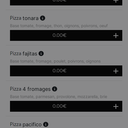
tonara
Base tomate, fromage, thon, oignons, poivrons, oeuf
0.00
€
fajitas
Base tomate, fromage, poulet, poivrons, oignons
0.00
€
4 fromages
Base tomate, parmesan, provolone, mozzarella, brie
0.00
€
pacifico