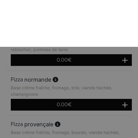
Base tomate, fromage, poitrine fumé, oeuf
0.00
€
tartiflette
Base crème fraîche, fromage, lardons, oignions,
reblochon, pommes de terre
0.00
€
normande
Base crème fraîche, fromage, brie, viande hachée,
champignons
0.00
€
provençale
Base crème fraîche, fromage, boursin, viande hachée,