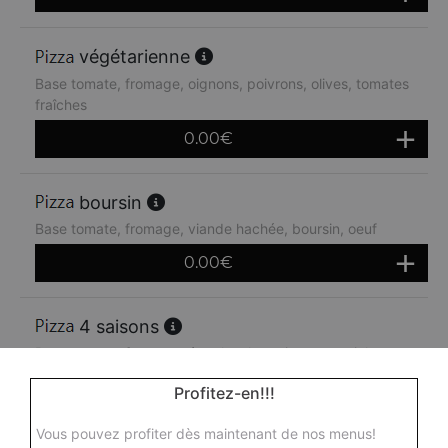
végétarienne
Base tomate, fromage, oignons, poivrons, olives, tomates
fraîches
0.00
€
boursin
Base tomate, fromage, viande hachée, boursin, oeuf
0.00
€
4 saisons
Base tomate, fromage, épaule, champignons, artichauts,
poivrons, olives
Profitez-en!!!
0.00
€
Vous pouvez profiter dès maintenant de nos menus!