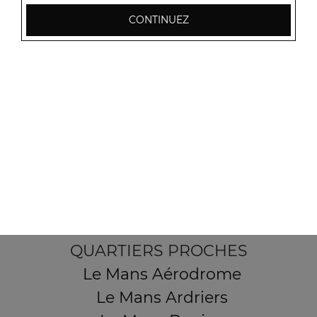
CONTINUEZ
2 Place des Sables
72190 Coulaines
Mentions légales
QUARTIERS PROCHES
Le Mans Aérodrome
Le Mans Ardriers