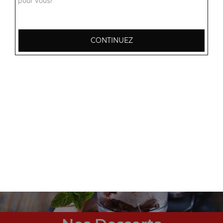
pour vous!
CONTINUEZ
Nos Tex Mex
nuggets 8 pcs, chicken wings 8 pcs, tenders, ...
+