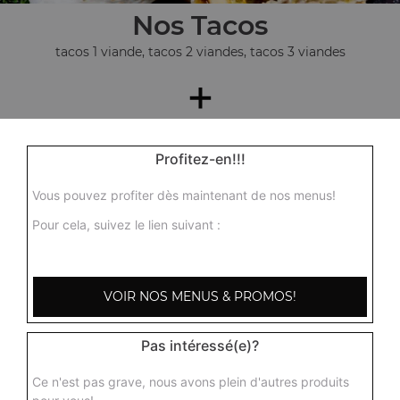
Nos Tacos
tacos 1 viande, tacos 2 viandes, tacos 3 viandes
+
Profitez-en!!!
Vous pouvez profiter dès maintenant de nos menus!
Pour cela, suivez le lien suivant :
Nos Paninis
VOIR NOS MENUS & PROMOS!
panini 3 fromages, panini poulet, panini thon, ...
+
Pas intéressé(e)?
Ce n'est pas grave, nous avons plein d'autres produits