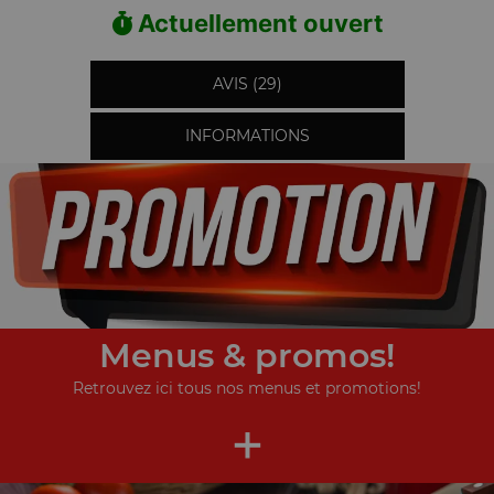
Actuellement ouvert
AVIS (29)
INFORMATIONS
Menus & promos!
Retrouvez ici tous nos menus et promotions!
+