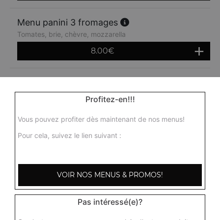
Menu panini 3 fromages
Tomates, brie, chèvre, mozzarella
8.00
€
Menu panini poulet
Tomates, poulet, fromage
Profitez-en!!!
8.00
€
Vous pouvez profiter dès maintenant de nos menus!
Pour cela, suivez le lien suivant :
Menu panini thon
Tomates, thon, fromage
8.00
€
VOIR NOS MENUS & PROMOS!
Menu panini kebab
Pas intéressé(e)?
Tomates, kebab, fromage