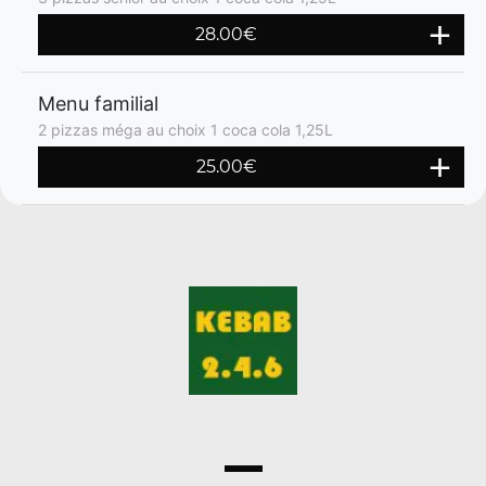
28.00€
Menu familial
2 pizzas méga au choix 1 coca cola 1,25L
25.00€